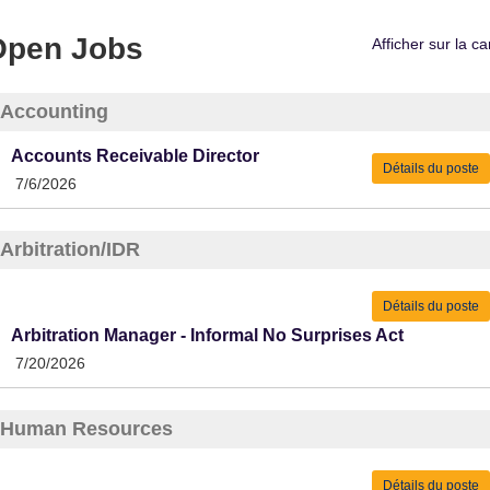
Open Jobs
Afficher sur la ca
Accounting
Accounts Receivable Director
Détails du poste
7/6/2026
Arbitration/IDR
Détails du poste
Arbitration Manager - Informal No Surprises Act
7/20/2026
Human Resources
Détails du poste